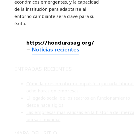
económicos emergentes, y la capacidad
de la institución para adaptarse al
entorno cambiante será clave para su
éxito.
https://hondurasag.org/
–
Notícias recientes
ENTRADAS RECIENTES
Cómo la presión obrera impulsó la jornada laboral
ocho horas en empresas
El legado social de los teatros en funcionamiento
desde hace siglos
Las empresas más valiosas en la historia del merc
bursátil mundial
MAPA DEL SITIO