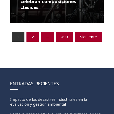
celebran composiciones
clásicas
Leer más
Paginación
1
2
…
490
Siguiente
de
entradas
ENTRADAS RECIENTES
Impacto de los desastres industriales en la
evaluación y gestión ambiental