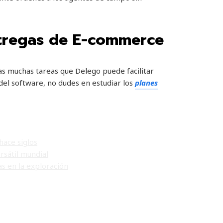
ntregas de E-commerce
as muchas tareas que Delego puede facilitar
 del software, no dudes en estudiar los
planes
hace siglos
rsátil mundial
s en la exploración