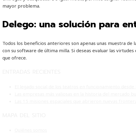
mayor problema.
Delego: una solución para e
Todos los beneficios anteriores son apenas unas muestra de l
con su software de última milla. Si deseas evaluar las virtudes
que ofrece.
ENTRADAS RECIENTES
El legado social de los teatros en funcionamiento desde 
Las empresas más valiosas en la historia del mercado bu
Las 15 misiones espaciales que abrieron nuevas frontera
MAPA DEL SITIO
Quiénes somos