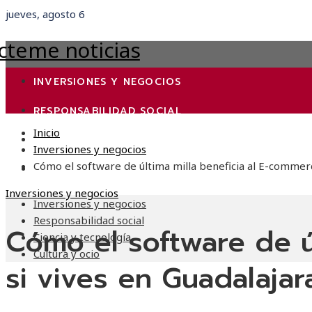
jueves, agosto 6
INVERSIONES Y NEGOCIOS
RESPONSABILIDAD SOCIAL
Inicio
CIENCIA Y TECNOLOGÍA
Inversiones y negocios
Cómo el software de última milla beneficia al E-commerc
CULTURA Y OCIO
Inversiones y negocios
Inversiones y negocios
Responsabilidad social
Cómo el software de ú
Ciencia y tecnología
Cultura y ocio
si vives en Guadalajar