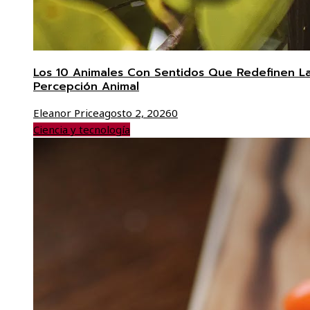
Los 10 Animales Con Sentidos Que Redefinen L
Percepción Animal
Eleanor Price
agosto 2, 2026
0
Ciencia y tecnología