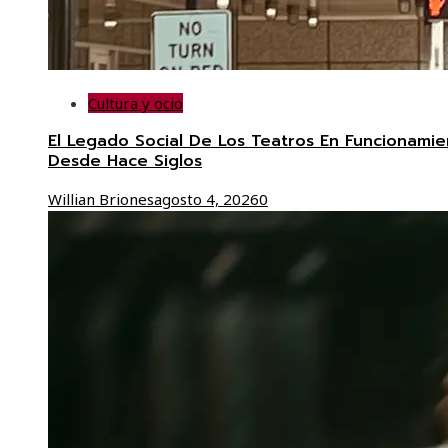
Cultura y ocio
El Legado Social De Los Teatros En Funcionamie
Desde Hace Siglos
Willian Briones
agosto 4, 2026
0