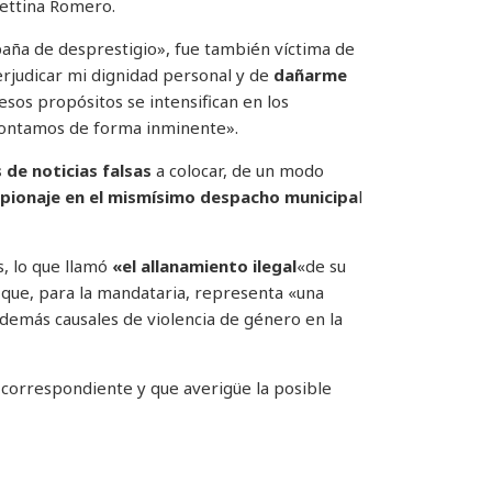
Bettina Romero.
aña de desprestigio», fue también víctima de
perjudicar mi dignidad personal y de
dañarme
y esos propósitos se intensifican en los
frontamos de forma inminente».
de noticias falsas
a colocar, de un modo
spionaje en el mismísimo despacho municipa
l
s, lo que llamó
«el allanamiento ilegal
«de su
 que, para la mandataria, representa «una
además causales de violencia de género en la
ión correspondiente y que averigüe la posible