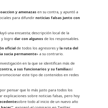
coaccion y amenazas
en su contra, y apuntó a
ociales para difundir
noticias falsas junto con
luyó una encuesta; descripción local de la
s
y logro
dar con
algunos
de los responsables.
ón oficial
de todos los agresores y
la ruta del
a sucia permanente
» a su contrario.
vestigación en la que se identifican más de
contra, a sus funcionarios y su familia
así
promocionar este tipo de contenidos en redes
por pensar que lo más justo para todos los
ar explicaciones sobre noticias falsas, pero hoy
recedente
sobre todo al inicio de un nuevo año
 hacer’
”, expresó el comisario en Twitter.