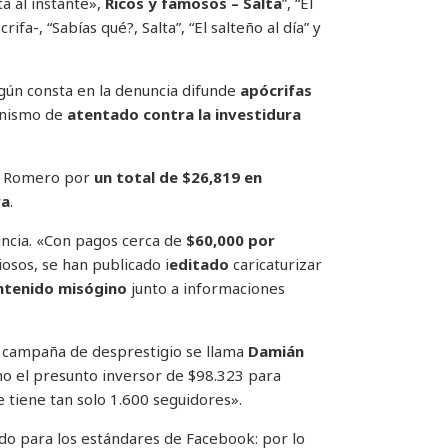
a al instante»,
Ricos y famosos – Salta
”, “El
rifa-, “Sabías qué?, Salta”, “El salteño al día” y
gún consta en la denuncia difunde
apócrifas
anismo de
atentado contra la investidura
ra Romero por
un total de $26,819 en
ra
.
nuncia. «Con pagos cerca de
$60,000 por
osos, se han publicado i
editado
caricaturizar
ntenido misógino
junto a informaciones
a campaña de desprestigio se llama
Damián
omo el presunto inversor de $98.323 para
e tiene tan solo 1.600 seguidores».
o para los estándares de Facebook: por lo