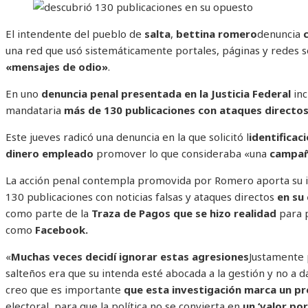
El intendente del pueblo de
salta
,
bettina romero
denuncia
una red que usó sistemáticamente portales, páginas y redes s
«mensajes de odio»
.
En uno
denuncia penal presentada en la Justicia Federal
inc
mandataria
más de 130 publicaciones con ataques directo
Este jueves radicó una denuncia en la que solicitó l
identificaci
dinero empleado
promover lo que consideraba «una
campañ
La acción penal contempla promovida por Romero aporta su in
130 publicaciones con noticias falsas y ataques directos
en su 
como parte de la
Traza de Pagos que se hizo realidad
para 
como
Facebook.
«
Muchas veces decidí ignorar estas agresiones
Justamente 
salteños era que su intenda esté abocada a la gestión y no a d
creo que es importante
que esta investigación marca un p
electoral, para que la política no se convierta en
un ‘valor por