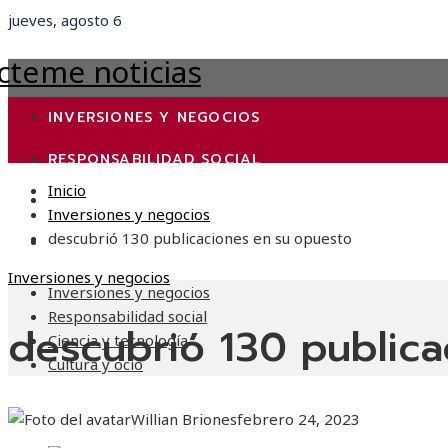
jueves, agosto 6
INVERSIONES Y NEGOCIOS
RESPONSABILIDAD SOCIAL
Inicio
CIENCIA Y TECNOLOGÍA
Inversiones y negocios
descubrió 130 publicaciones en su opuesto
CULTURA Y OCIO
Inversiones y negocios
Inversiones y negocios
Responsabilidad social
descubrió 130 public
Ciencia y tecnología
Cultura y ocio
Willian Briones
febrero 24, 2023