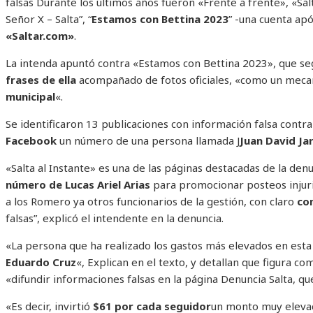
falsas Durante los últimos años fueron «Frente a frente», «Salt
Señor X – Salta”, “
Estamos con Bettina 2023
” -una cuenta apóc
«Saltar.com»
.
La intenda apuntó contra «Estamos con Bettina 2023», que se
frases de ella
acompañado de fotos oficiales, «como un mec
municipal
«.
Se identificaron 13 publicaciones con información falsa cont
Facebook
un número de una persona llamada J
Juan David Ja
«Salta al Instante» es una de las páginas destacadas de la de
número de Lucas Ariel Arias
para promocionar posteos injuri
a los Romero ya otros funcionarios de la gestión, con claro
co
falsas”, explicó el intendente en la denuncia.
«La persona que ha realizado los gastos más elevados en est
Eduardo Cruz
«, Explican en el texto, y detallan que figura c
«difundir informaciones falsas en la página Denuncia Salta, qu
«Es decir, invirtió
$61 por cada seguidor
un monto muy elevad