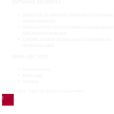
ENTRADAS RECIENTES
Impacto de los desastres industriales en la evaluac
gestión ambiental
Cómo la presión obrera impulsó la jornada laboral
ocho horas en empresas
El legado social de los teatros en funcionamiento
desde hace siglos
MAPA DEL SITIO
Quiénes somos
Aviso Legal
Contacto
© 2026. Todos los derechos reservados.