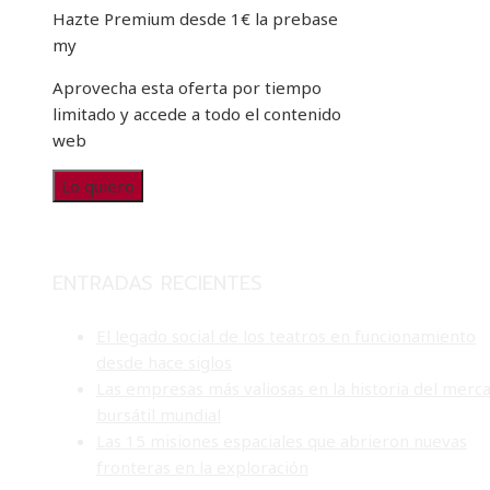
Hazte Premium desde 1€ la prebase
my
Aprovecha esta oferta por tiempo
limitado y accede a todo el contenido
web
Lo quiero
ENTRADAS RECIENTES
El legado social de los teatros en funcionamiento
desde hace siglos
Las empresas más valiosas en la historia del merc
bursátil mundial
Las 15 misiones espaciales que abrieron nuevas
fronteras en la exploración