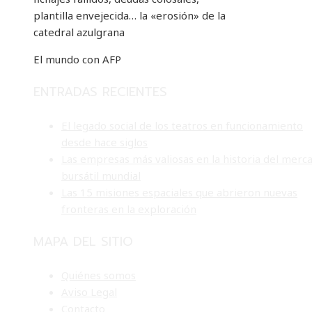
plantilla envejecida… la «erosión» de la
catedral azulgrana
El mundo con AFP
ENTRADAS RECIENTES
El legado social de los teatros en funcionamiento
desde hace siglos
Las empresas más valiosas en la historia del merc
bursátil mundial
Las 15 misiones espaciales que abrieron nuevas
fronteras en la exploración
MAPA DEL SITIO
Quiénes somos
Aviso Legal
Contacto