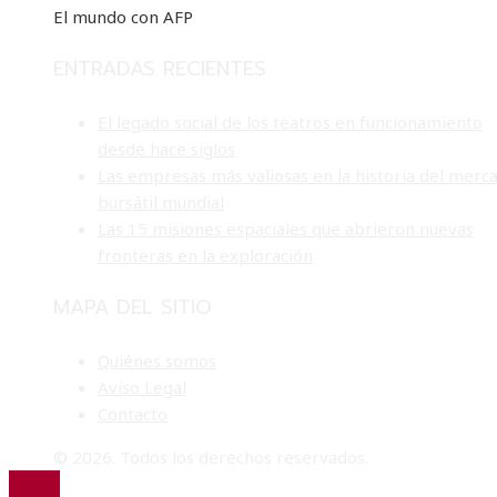
El mundo con AFP
ENTRADAS RECIENTES
El legado social de los teatros en funcionamiento
desde hace siglos
Las empresas más valiosas en la historia del merc
bursátil mundial
Las 15 misiones espaciales que abrieron nuevas
fronteras en la exploración
MAPA DEL SITIO
Quiénes somos
Aviso Legal
Contacto
© 2026. Todos los derechos reservados.