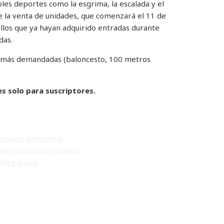
les deportes como la esgrima, la escalada y el
 la venta de unidades, que comenzará el 11 de
ellos que ya hayan adquirido entradas durante
das.
s más demandadas (baloncesto, 100 metros
es solo para suscriptores.
 gestión ambiental
ocho horas en empresas
hace siglos