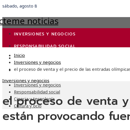
sábado, agosto 8
INVERSIONES Y NEGOCIOS
RESPONSABILIDAD SOCIAL
Inicio
CIENCIA Y TECNOLOGÍA
Inversiones y negocios
el proceso de venta y el precio de las entradas olímpic
CULTURA Y OCIO
Inversiones y negocios
Inversiones y negocios
Responsabilidad social
el proceso de venta y 
Ciencia y tecnología
Cultura y ocio
están provocando fue