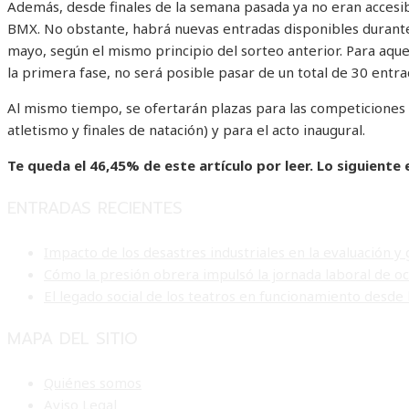
Además, desde finales de la semana pasada ya no eran accesib
BMX. No obstante, habrá nuevas entradas disponibles durante
mayo, según el mismo principio del sorteo anterior. Para aqu
la primera fase, no será posible pasar de un total de 30 entra
Al mismo tiempo, se ofertarán plazas para las competicione
atletismo y finales de natación) y para el acto inaugural.
Te queda el 46,45% de este artículo por leer. Lo siguiente 
ENTRADAS RECIENTES
Impacto de los desastres industriales en la evaluación y
Cómo la presión obrera impulsó la jornada laboral de 
El legado social de los teatros en funcionamiento desde 
MAPA DEL SITIO
Quiénes somos
Aviso Legal