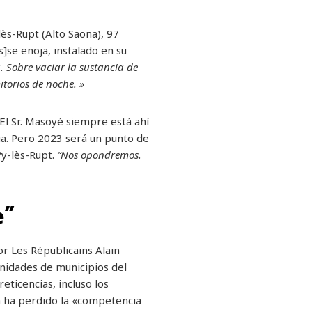
lès-Rupt (Alto Saona), 97
e enoja, instalado en su
 Sobre vaciar la sustancia de
torios de noche. »
El Sr. Masoyé siempre está ahí
ua. Pero 2023 será un punto de
Vy-lès-Rupt.
“Nos opondremos.
e”
or Les Républicains Alain
nidades de municipios del
eticencias, incluso los
a ha perdido la «competencia