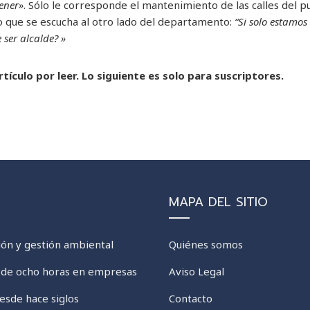
ener»
. Sólo le corresponde el mantenimiento de las calles del p
 que se escucha al otro lado del departamento:
“Si solo estamos 
 ser alcalde? »
tículo por leer. Lo siguiente es solo para suscriptores.
MAPA DEL SITIO
ción y gestión ambiental
Quiénes somos
l de ocho horas en empresas
Aviso Legal
desde hace siglos
Contacto