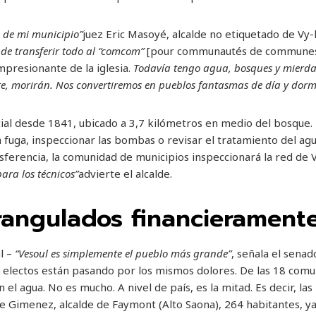
e de mi municipio”
juez Eric Masoyé, alcalde no etiquetado de Vy-
 de transferir todo al “comcom”
[pour communautés de communes]s
mpresionante de la iglesia.
Todavía tengo agua, bosques y mierda.
, morirán. Nos convertiremos en pueblos fantasmas de día y dormi
al desde 1841, ubicado a 3,7 kilómetros en medio del bosque. 
 fuga, inspeccionar las bombas o revisar el tratamiento del ag
nsferencia, la comunidad de municipios inspeccionará la red de 
ara los técnicos”
advierte el alcalde.
rangulados financierament
l –
“Vesoul es simplemente el pueblo más grande”
, señala el senad
 electos están pasando por los mismos dolores. De las 18 comu
l agua. No es mucho. A nivel de país, es la mitad. Es decir, las r
e Gimenez, alcalde de Faymont (Alto Saona), 264 habitantes, y