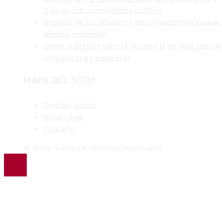
diálogo con comunidades en Chile
Impacto de los desastres industriales en la evaluac
gestión ambiental
Cómo la presión obrera impulsó la jornada laboral
ocho horas en empresas
MAPA DEL SITIO
Quiénes somos
Aviso Legal
Contacto
© 2026. Todos los derechos reservados.