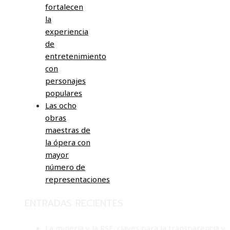
fortalecen
la
experiencia
de
entretenimiento
con
personajes
populares
Las ocho
obras
maestras de
la ópera con
mayor
número de
representaciones
ENTRADAS RECIENTES
La minería y la RSE: claves para la transparencia y