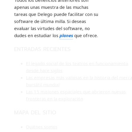
Todos los beneficios anteriores son
apenas unas muestra de las muchas
tareas que Delego puede facilitar con su
software de última milla. Si deseas
evaluar las virtudes del software, no
dudes en estudiar los
planes
que ofrece.
ENTRADAS RECIENTES
El legado social de los teatros en funcionamiento
desde hace siglos
Las empresas más valiosas en la historia del merc
bursátil mundial
Las 15 misiones espaciales que abrieron nuevas
fronteras en la exploración
MAPA DEL SITIO
Quiénes somos