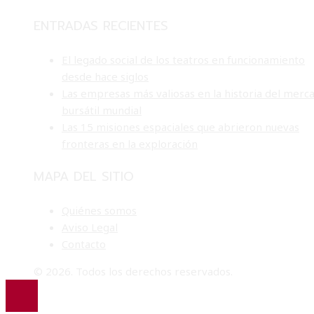
ENTRADAS RECIENTES
El legado social de los teatros en funcionamiento
desde hace siglos
Las empresas más valiosas en la historia del merc
bursátil mundial
Las 15 misiones espaciales que abrieron nuevas
fronteras en la exploración
MAPA DEL SITIO
Quiénes somos
Aviso Legal
Contacto
© 2026. Todos los derechos reservados.