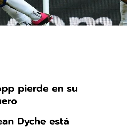
opp pierde en su
uero
Sean Dyche está