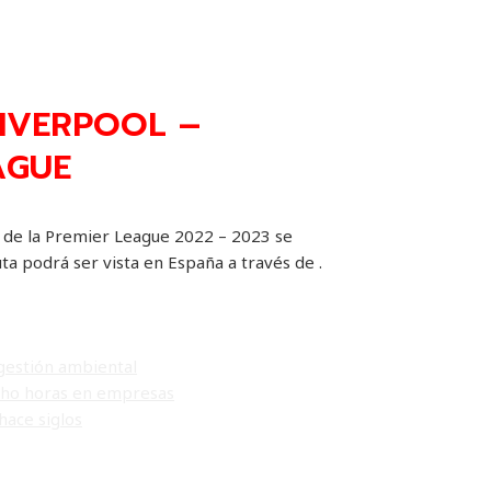
IVERPOOL –
AGUE
n
de la Premier League 2022 – 2023 se
uta podrá ser vista en España a través de .
 gestión ambiental
ocho horas en empresas
hace siglos