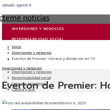
sábado, agosto 8
INVERSIONES Y NEGOCIOS
RESPONSABILIDAD SOCIAL
Inicio
CIENCIA Y TECNOLOGÍA
Inversiones y negocios
Everton de Premier: Horario y dónde ver en TV
CULTURA Y OCIO
Inversiones y negocios
Inversiones y negocios
Responsabilidad social
Everton de Premier: H
Ciencia y tecnología
Cultura y ocio
Willian Briones
febrero 6, 2023