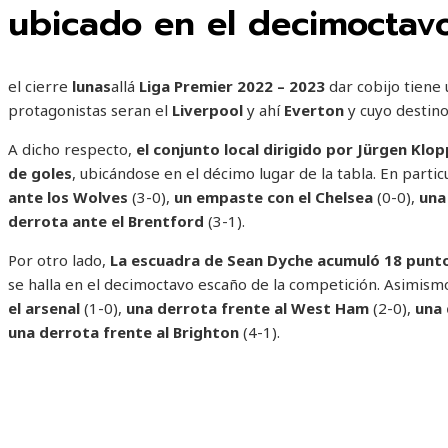
ubicado en el decimoctavo
el cierre
lunas
allá
Liga Premier 2022 – 2023
dar cobijo tiene
protagonistas seran el
Liverpool
y ahí
Everton
y cuyo destino
A dicho respecto,
el conjunto local dirigido por Jürgen Klo
de goles
, ubicándose en el décimo lugar de la tabla. En partic
ante los Wolves
(3-0),
un empaste con el Chelsea
(0-0),
una
derrota ante el Brentford
(3-1).
Por otro lado,
La escuadra de Sean Dyche acumuló 18 puntos 
se halla en el decimoctavo escaño de la competición. Asimismo
el arsenal
(1-0),
una derrota frente al West Ham
(2-0),
una
una derrota frente al Brighton
(4-1).