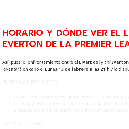
HORARIO Y DÓNDE VER EL L
EVERTON DE LA PREMIER LE
Así, pues, el enfrentamiento entre el
Liverpool
y ahí
Everto
levantará en cabo el
Lunes 13 de febrero a las 21 h.
y la disp
ENTRADAS RECIENTES
Impacto de los desastres industriales en la evaluación y
Cómo la presión obrera impulsó la jornada laboral de 
El legado social de los teatros en funcionamiento desde 
MAPA DEL SITIO