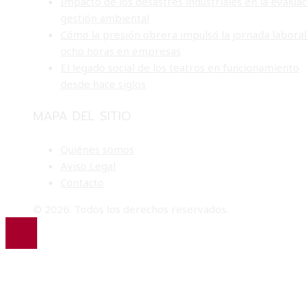
Impacto de los desastres industriales en la evaluac
gestión ambiental
Cómo la presión obrera impulsó la jornada laboral
ocho horas en empresas
El legado social de los teatros en funcionamiento
desde hace siglos
MAPA DEL SITIO
Quiénes somos
Aviso Legal
Contacto
© 2026. Todos los derechos reservados.