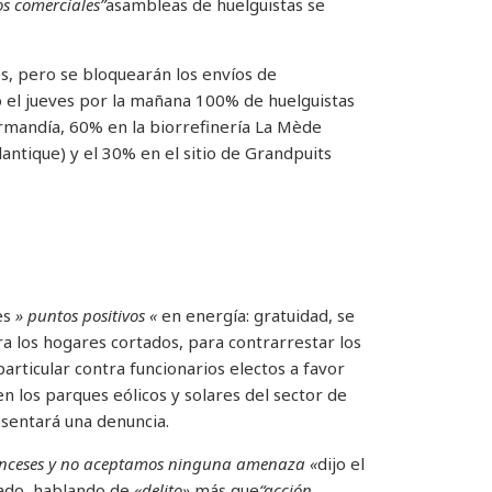
s comerciales”
asambleas de huelguistas se
nes, pero se bloquearán los envíos de
ó el jueves por la mañana 100% de huelguistas
ormandía, 60% en la biorrefinería La Mède
antique) y el 30% en el sitio de Grandpuits
es
» puntos positivos «
en energía: gratuidad, se
a los hogares cortados, para contrarrestar los
particular contra funcionarios electos a favor
n los parques eólicos y solares del sector de
sentará una denuncia.
ranceses y no aceptamos ninguna amenaza «
dijo el
nado, hablando de
«delito»
más que
“acción