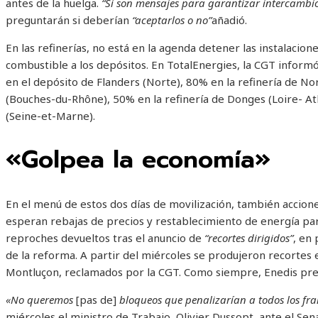
antes de la huelga.
“Si son mensajes para garantizar intercambio
preguntarán si deberían
“aceptarlos o no”
añadió.
En las refinerías, no está en la agenda detener las instalacio
combustible a los depósitos. En TotalEnergies, la CGT inform
en el depósito de Flanders (Norte), 80% en la refinería de N
(Bouches-du-Rhône), 50% en la refinería de Donges (Loire- Atl
(Seine-et-Marne).
«Golpea la economía»
En el menú de estos dos días de movilización, también accion
esperan rebajas de precios y restablecimiento de energía par
reproches devueltos tras el anuncio de
“recortes dirigidos”
, en 
de la reforma. A partir del miércoles se produjeron recortes e
Montluçon, reclamados por la CGT. Como siempre, Enedis pre
«No queremos
[pas de]
bloqueos que penalizarían a todos los f
miércoles el ministro de Trabajo, Olivier Dussopt, ante el Se