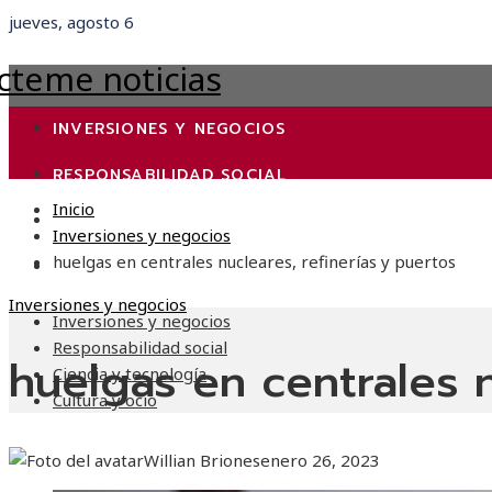
jueves, agosto 6
INVERSIONES Y NEGOCIOS
RESPONSABILIDAD SOCIAL
Inicio
CIENCIA Y TECNOLOGÍA
Inversiones y negocios
huelgas en centrales nucleares, refinerías y puertos
CULTURA Y OCIO
Inversiones y negocios
Inversiones y negocios
Responsabilidad social
huelgas en centrales n
Ciencia y tecnología
Cultura y ocio
Willian Briones
enero 26, 2023