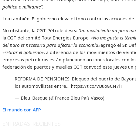
política o militante”
.
Lea también:
El gobierno eleva el tono contra las acciones de l
No obstante, la CGT-Pétrole desea
“un movimiento un poco má
la CGT del comité TotalEnergies Europe.
«No me gusta el térmi
del paro es necesaria para afectar la economía»
agregó el Sr. De
«retirar el gobierno»
, a diferencia de los movimientos de veint
empresas petroleras están planeando acciones locales con los
federación de puertos y muelles CGT convocó este jueves un 
REFORMA DE PENSIONES: Bloqueo del puerto de Bayona
los automovilistas entre… https://t.co/VBuo8CN7iT
— Bleu_Basque (@France Bleu País Vasco)
El mundo con AFP
ENTRADAS RECIENTES