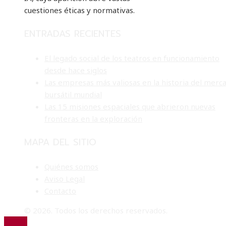
cuestiones éticas y normativas.
ENTRADAS RECIENTES
El legado social de los teatros en funcionamiento
desde hace siglos
Las empresas más valiosas en la historia del merc
bursátil mundial
Las 15 misiones espaciales que abrieron nuevas
fronteras en la exploración
MAPA DEL SITIO
Quiénes somos
Aviso Legal
Contacto
© 2026. Todos los derechos reservados.