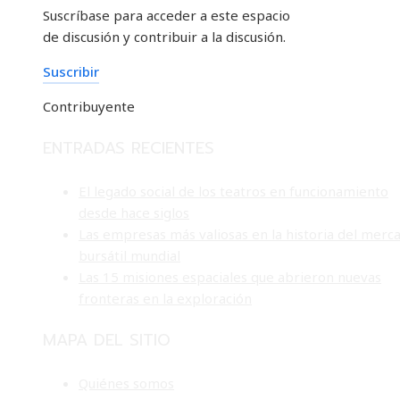
Suscríbase para acceder a este espacio
de discusión y contribuir a la discusión.
Suscribir
Contribuyente
ENTRADAS RECIENTES
El legado social de los teatros en funcionamiento
desde hace siglos
Las empresas más valiosas en la historia del merc
bursátil mundial
Las 15 misiones espaciales que abrieron nuevas
fronteras en la exploración
MAPA DEL SITIO
Quiénes somos