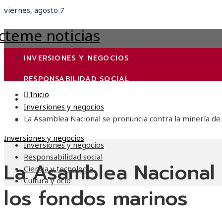
viernes, agosto 7
INVERSIONES Y NEGOCIOS
RESPONSABILIDAD SOCIAL
Inicio
CIENCIA Y TECNOLOGÍA
Inversiones y negocios
La Asamblea Nacional se pronuncia contra la minería de
CULTURA Y OCIO
Inversiones y negocios
Inversiones y negocios
Responsabilidad social
La Asamblea Nacional 
Ciencia y tecnología
Cultura y ocio
los fondos marinos