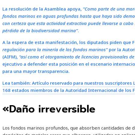
La resolución de la Asamblea apoya,
“Como parte de una morat
fondos marinos en aguas profundas hasta que haya sido demost
con certeza que esta actividad extractiva puede llevarse a cabo
pérdida de la biodiversidad marina”
.
A la espera de esta manifestación, los diputados piden que 
regulación para la minería de los fondos marinos”
por la Autor
(AIFM),
“así como el otorgamiento de licencias provisionales d
ejecutivo a defender esta posición en el escenario internaci
para una mayor transparencia.
Lea también:
Artículo reservado para nuestros suscriptores
168 estados miembros de la Autoridad Internacional de los 
«Daño irreversible
Los fondos marinos profundos, que absorben cantidades de di
depósitos de metales raros que albergan, utilizados en aplicac