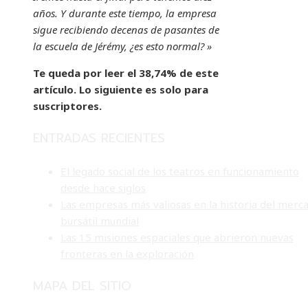
años. Y durante este tiempo, la empresa
sigue recibiendo decenas de pasantes de
la escuela de Jérémy, ¿es esto normal? »
Te queda por leer el 38,74% de este
artículo. Lo siguiente es solo para
suscriptores.
ENTRADAS RECIENTES
El legado social de los teatros en funcionamiento
desde hace siglos
Las empresas más valiosas en la historia del merc
bursátil mundial
Las 15 misiones espaciales que abrieron nuevas
fronteras en la exploración
MAPA DEL SITIO