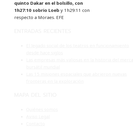
quinto Dakar en el bolsillo, con
1h27:10 sobrio
Loeb
y 1h29:11 con
respecto a Moraes. EFE
ENTRADAS RECIENTES
El legado social de los teatros en funcionamiento
desde hace siglos
Las empresas más valiosas en la historia del merc
bursátil mundial
Las 15 misiones espaciales que abrieron nuevas
fronteras en la exploración
MAPA DEL SITIO
Quiénes somos
Aviso Legal
Contacto