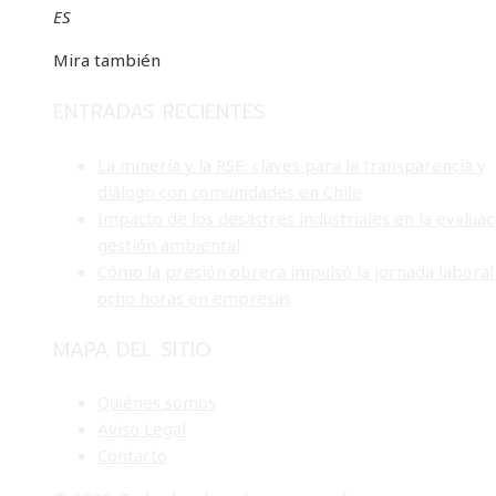
ES
Mira también
ENTRADAS RECIENTES
La minería y la RSE: claves para la transparencia y
diálogo con comunidades en Chile
Impacto de los desastres industriales en la evaluac
gestión ambiental
Cómo la presión obrera impulsó la jornada laboral
ocho horas en empresas
MAPA DEL SITIO
Quiénes somos
Aviso Legal
Contacto