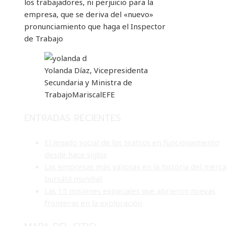
los trabajadores, ni perjuicio para la
empresa, que se deriva del «nuevo»
pronunciamiento que haga el Inspector
de Trabajo
Yolanda Díaz, Vicepresidenta
Secundaria y Ministra de
Trabajo
Mariscal
EFE
ENTRADAS RECIENTES
El legado social de los teatros en funcionamiento
desde hace siglos
Las empresas más valiosas en la historia del merc
bursátil mundial
Las 15 misiones espaciales que abrieron nuevas
fronteras en la exploración