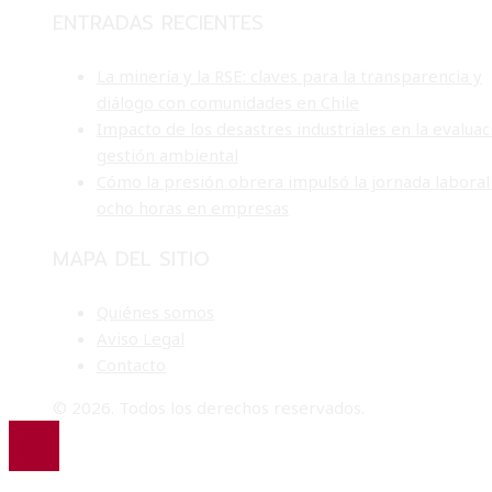
ENTRADAS RECIENTES
La minería y la RSE: claves para la transparencia y
diálogo con comunidades en Chile
Impacto de los desastres industriales en la evaluac
gestión ambiental
Cómo la presión obrera impulsó la jornada laboral
ocho horas en empresas
MAPA DEL SITIO
Quiénes somos
Aviso Legal
Contacto
© 2026. Todos los derechos reservados.