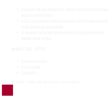
Impacto de los desastres industriales en la evaluac
gestión ambiental
Cómo la presión obrera impulsó la jornada laboral
ocho horas en empresas
El legado social de los teatros en funcionamiento
desde hace siglos
MAPA DEL SITIO
Quiénes somos
Aviso Legal
Contacto
© 2026. Todos los derechos reservados.