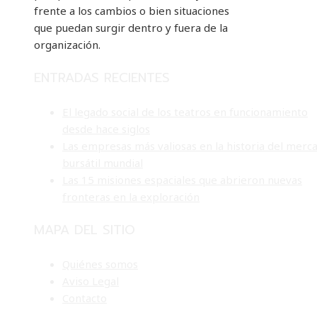
frente a los cambios o bien situaciones
que puedan surgir dentro y fuera de la
organización.
ENTRADAS RECIENTES
El legado social de los teatros en funcionamiento
desde hace siglos
Las empresas más valiosas en la historia del merc
bursátil mundial
Las 15 misiones espaciales que abrieron nuevas
fronteras en la exploración
MAPA DEL SITIO
Quiénes somos
Aviso Legal
Contacto