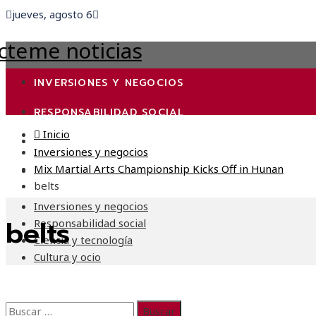
jueves, agosto 6
INVERSIONES Y NEGOCIOS
RESPONSABILIDAD SOCIAL
Inicio
CIENCIA Y TECNOLOGÍA
Inversiones y negocios
Mix Martial Arts Championship Kicks Off in Hunan
CULTURA Y OCIO
belts
Inversiones y negocios
belts
Responsabilidad social
Ciencia y tecnología
Cultura y ocio
Buscar: