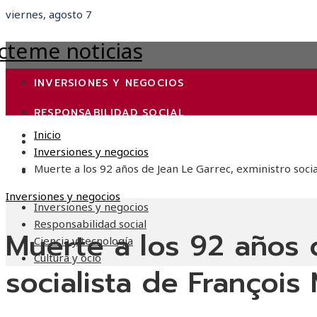
viernes, agosto 7
INVERSIONES Y NEGOCIOS
RESPONSABILIDAD SOCIAL
Inicio
CIENCIA Y TECNOLOGÍA
Inversiones y negocios
Muerte a los 92 años de Jean Le Garrec, exministro socia
CULTURA Y OCIO
Inversiones y negocios
Inversiones y negocios
Responsabilidad social
Muerte a los 92 años 
Ciencia y tecnología
Cultura y ocio
socialista de François