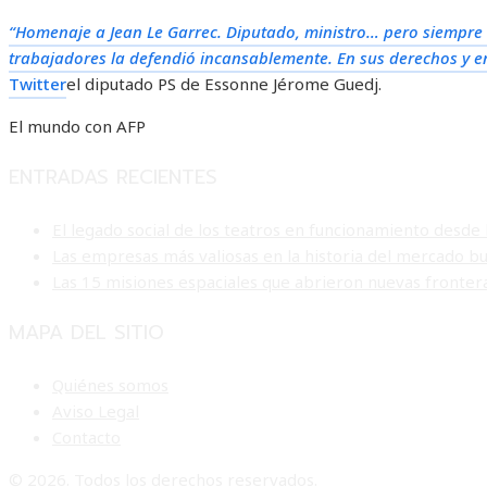
“Homenaje a Jean Le Garrec. Diputado, ministro… pero siempre c
trabajadores la defendió incansablemente. En sus derechos y e
Twitter
el diputado PS de Essonne Jérome Guedj.
El mundo con AFP
ENTRADAS RECIENTES
El legado social de los teatros en funcionamiento desde 
Las empresas más valiosas en la historia del mercado bu
Las 15 misiones espaciales que abrieron nuevas frontera
MAPA DEL SITIO
Quiénes somos
Aviso Legal
Contacto
© 2026. Todos los derechos reservados.