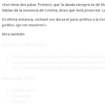
«Eso tiene dos patas. Primero, que ‘la deuda siempre es de Mac
hablan de la inocencia de Cristina, dicen que ‘está proscrita’. 
En última instancia, rechazó con durza el juicio político a la
jurídico. ojo con nosotros'».
Mira también
ENTRADAS RECIENTES
El legado social de los teatros en funcionamiento desde 
Las empresas más valiosas en la historia del mercado bu
Las 15 misiones espaciales que abrieron nuevas frontera
MAPA DEL SITIO
Quiénes somos
Aviso Legal
Contacto