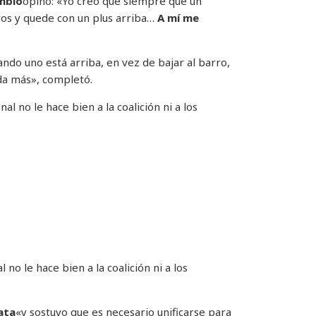
ambio
opinó: «Yo creo que siempre que un
ros y quede con un plus arriba…
A mí me
ndo uno está arriba, en vez de bajar al barro,
da más», completó.
o le hace bien a la coalición ni a los
ata
«y sostuvo que es necesario unificarse para