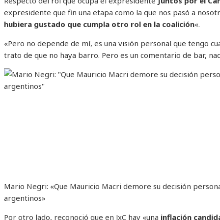
Respecto del rol que ocupa el expresidente
Juntos por el C
expresidente que fin una etapa como la que nos pasó a nosot
hubiera gustado que cumpla otro rol en la coalición
«.
«Pero no depende de mí, es una visión personal que tengo cua
trato de que no haya barro. Pero es un comentario de bar, na
Mario Negri: «Que Mauricio Macri demore su decisión personal n
argentinos»
Por otro lado, reconoció que en JxC hay «una
inflación candid