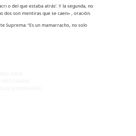
ri o del que estaba atrás’. Y la segunda, no
Las dos son mentiras que se caen» , oración.
 Corte Suprema: “Es un mamarracho, no solo
hace siglos
rsátil mundial
s en la exploración