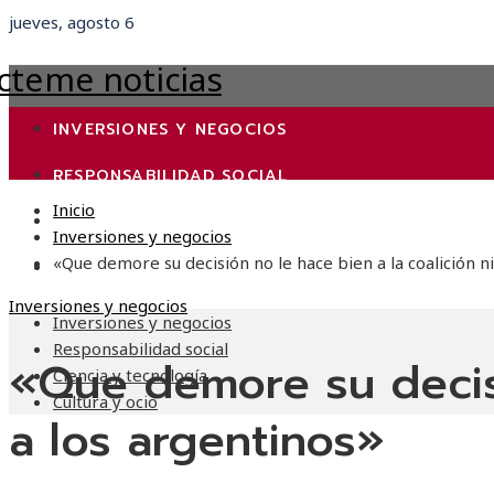
jueves, agosto 6
INVERSIONES Y NEGOCIOS
RESPONSABILIDAD SOCIAL
Inicio
CIENCIA Y TECNOLOGÍA
Inversiones y negocios
«Que demore su decisión no le hace bien a la coalición ni
CULTURA Y OCIO
Inversiones y negocios
Inversiones y negocios
Responsabilidad social
«Que demore su decisi
Ciencia y tecnología
Cultura y ocio
a los argentinos»