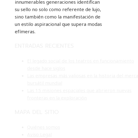
innumerables generaciones identifican
su sello no solo como referente de lujo,
sino también como la manifestación de
un estilo aspiracional que supera modas
efímeras.
ENTRADAS RECIENTES
El legado social de los teatros en funcionamiento
desde hace siglos
Las empresas más valiosas en la historia del merc
bursátil mundial
Las 15 misiones espaciales que abrieron nuevas
fronteras en la exploración
MAPA DEL SITIO
Quiénes somos
Aviso Legal