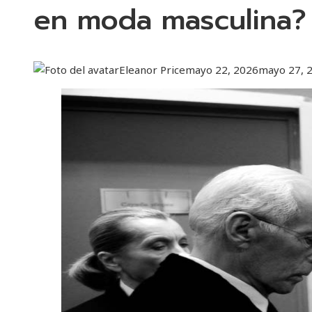
en moda masculina?
Eleanor Price
mayo 22, 2026
mayo 27, 