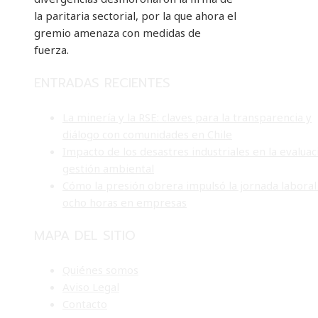
la paritaria sectorial, por la que ahora el
gremio amenaza con medidas de
fuerza.
ENTRADAS RECIENTES
La minería y la RSE: claves para la transparencia y
diálogo con comunidades en Chile
Impacto de los desastres industriales en la evaluac
gestión ambiental
Cómo la presión obrera impulsó la jornada laboral
ocho horas en empresas
MAPA DEL SITIO
Quiénes somos
Aviso Legal
Contacto