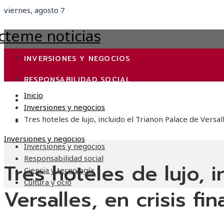
viernes, agosto 7
INVERSIONES Y NEGOCIOS
RESPONSABILIDAD SOCIAL
Inicio
CIENCIA Y TECNOLOGÍA
Inversiones y negocios
Tres hoteles de lujo, incluido el Trianon Palace de Versall
CULTURA Y OCIO
Inversiones y negocios
Inversiones y negocios
Responsabilidad social
Tres hoteles de lujo, 
Ciencia y tecnología
Cultura y ocio
Versalles, en crisis fin