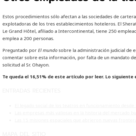
Estos procedimientos sólo afectan a las sociedades de cartera 
explotadoras de los tres establecimientos hoteleros. El Sher
Le Grand Hôtel, afiliado a Intercontinental, tiene 250 emplead
emplea a 200 personas.
Preguntado por
El mundo
sobre la administración judicial de
comentar sobre esta información, por falta de un mandato de 
solicitud al Sr. Ohayon.
Te queda el 16,51% de este artículo por leer. Lo siguiente 
ENTRADAS RECIENTES
El legado social de los teatros en funcionamiento desde 
Las empresas más valiosas en la historia del mercado bu
Las 15 misiones espaciales que abrieron nuevas frontera
MAPA DEL SITIO