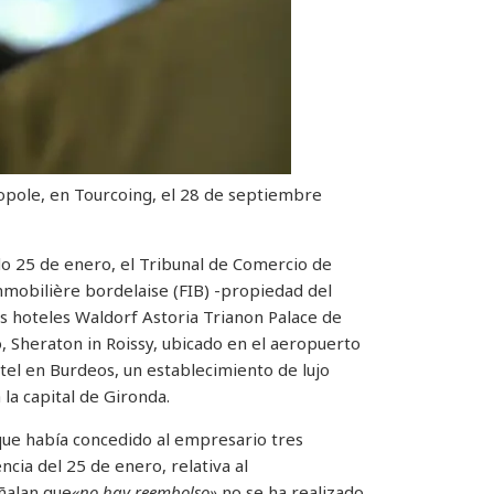
opole, en Tourcoing, el 28 de septiembre
do 25 de enero, el Tribunal de Comercio de
mmobilière bordelaise (FIB) -propiedad del
os hoteles Waldorf Astoria Trianon Palace de
o, Sheraton in Roissy, ubicado en el aeropuerto
tel en Burdeos, un establecimiento de lujo
la capital de Gironda.
 que había concedido al empresario tres
ncia del 25 de enero, relativa al
eñalan que
«no hay reembolso»
no se ha realizado