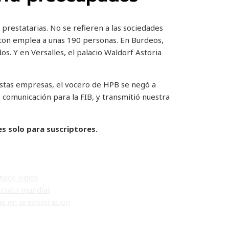
prestatarias. No se refieren a las sociedades
aton emplea a unas 190 personas. En Burdeos,
os. Y en Versalles, el palacio Waldorf Astoria
 estas empresas, el vocero de HPB se negó a
comunicación para la FIB, y transmitió nuestra
es solo para suscriptores.
hace siglos
rsátil mundial
s en la exploración