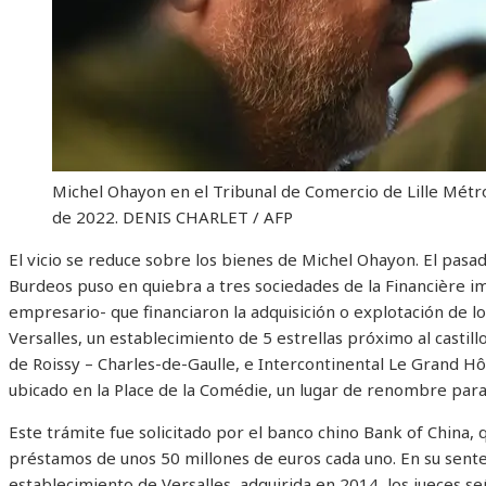
Michel Ohayon en el Tribunal de Comercio de Lille Métr
de 2022.
DENIS CHARLET / AFP
El vicio se reduce sobre los bienes de Michel Ohayon. El pasa
Burdeos puso en quiebra a tres sociedades de la Financière i
empresario- que financiaron la adquisición o explotación de l
Versalles, un establecimiento de 5 estrellas próximo al castill
de Roissy – Charles-de-Gaulle, e Intercontinental Le Grand Hô
ubicado en la Place de la Comédie, un lugar de renombre para 
Este trámite fue solicitado por el banco chino Bank of China,
préstamos de unos 50 millones de euros
cada uno. En su sente
establecimiento de Versalles, adquirida en 2014, los jueces s