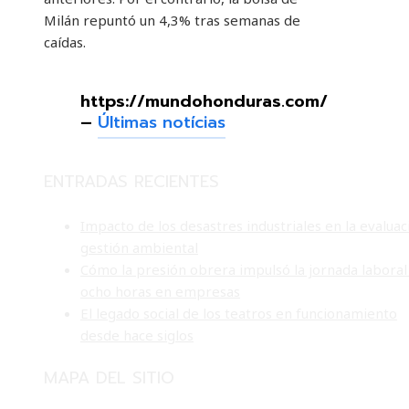
Milán repuntó un 4,3% tras semanas de
caídas.
https://mundohonduras.com/
–
Últimas notícias
ENTRADAS RECIENTES
Impacto de los desastres industriales en la evaluac
gestión ambiental
Cómo la presión obrera impulsó la jornada laboral
ocho horas en empresas
El legado social de los teatros en funcionamiento
desde hace siglos
MAPA DEL SITIO